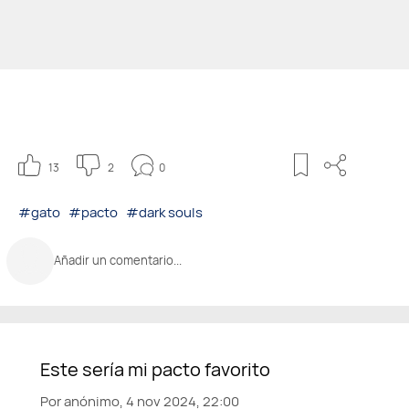
13
2
0
#gato
#pacto
#dark souls
Añadir un comentario...
Por
anónimo,
4 nov 2024, 22:00