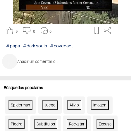
9
0
0
#papa
#dark souls
#covenant
Añadir un comentario...
Búsquedas populares
Spiderman
Juego
Alivio
Imagen
Piedra
Subtitulos
Rockstar
Excusa