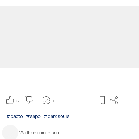
6
1
0
#pacto
#sapo
#dark souls
Añadir un comentario...