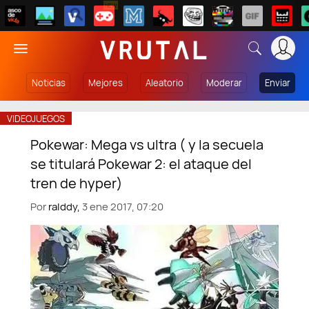
NEW
Noticias
Mejores
Aleatorio
Moderar
Enviar
VIDEOJUEGOS
Pokewar: Mega vs ultra ( y la secuela
se titulará Pokewar 2: el ataque del
tren de hyper)
Por
ralddy,
3 ene 2017, 07:20