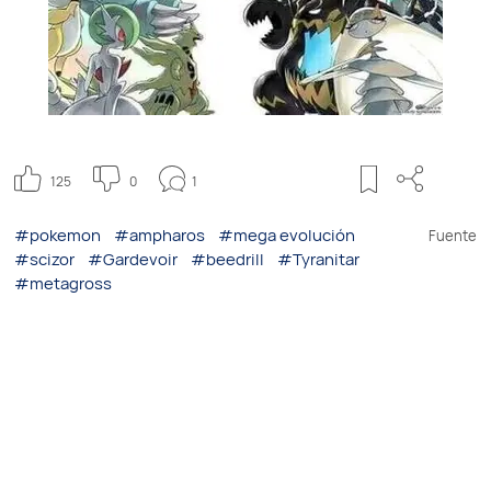
125
0
1
#pokemon
#ampharos
#mega evolución
Fuente
#scizor
#Gardevoir
#beedrill
#Tyranitar
#metagross