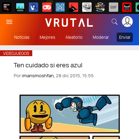
NEW
Noticias
Mejores
Aleatorio
Moderar
Enviar
VIDEOJUEGOS
Ten cuidado si eres azul
Por
imansmoshfan,
28 dic 2015, 15:55