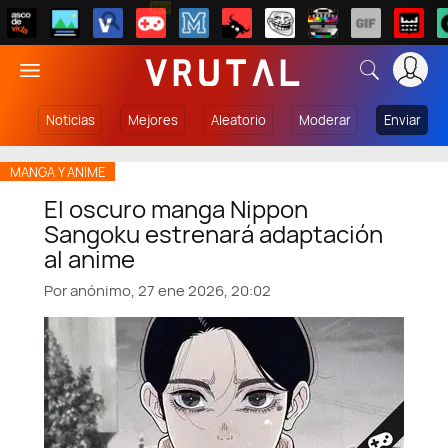
NEW
Noticias
Mejores
Aleatorio
Moderar
Enviar
MANGA Y ANIME
El oscuro manga Nippon
Sangoku estrenará adaptación
al anime
Por
anónimo,
27 ene 2026, 20:02