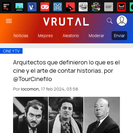
NEW
Noticias
Mejores
Aleatorio
Moderar
Enviar
CINE Y TV
Arquitectos que definieron lo que es el
cine y el arte de contar historias. por
@TourCinefilo
Por
locomon,
17 feb 2024, 03:58