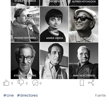
3
0
0
#cine
#directores
Fuente