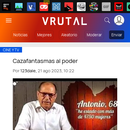
NEW
Noticias
Mejores
Aleatorio
Moderar
Enviar
CINE Y TV
Cazafantasmas al poder
Por
123dale,
21 ago 2023, 10:22