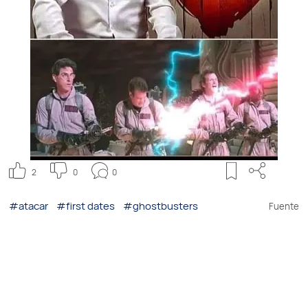
2
0
0
#atacar
#first dates
#ghostbusters
Fuente