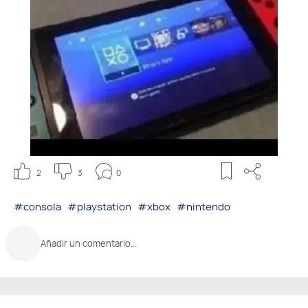
2
3
0
#consola
#playstation
#xbox
#nintendo
Añadir un comentario...