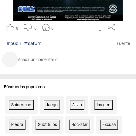
9
0
0
#publi
#saturn
Fuente
Añadir un comentario...
Búsquedas populares
Spiderman
Juego
Alivio
Imagen
Piedra
Subtitulos
Rockstar
Excusa