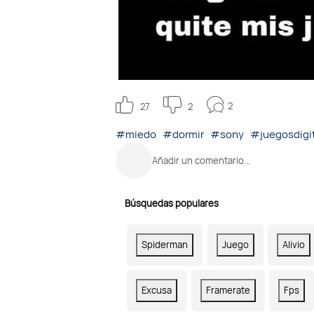
2
27
2
#miedo
#dormir
#sony
#juegosdigi
Añadir un comentario...
Búsquedas populares
Spiderman
Juego
Alivio
Excusa
Framerate
Fps