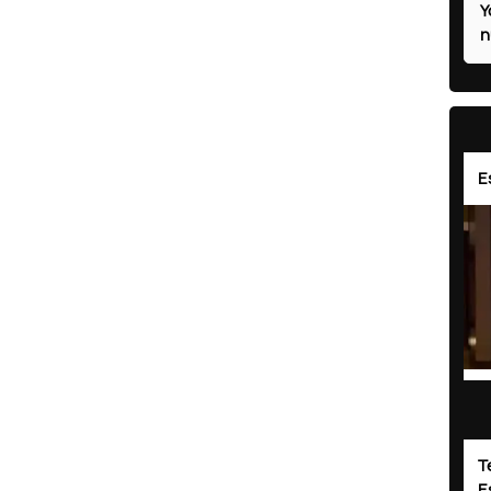
Y
n
E
T
E