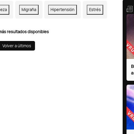
beza
Migraña
Hipertensión
Estrés
más resultados disponibles
Volver a últimos
B
a