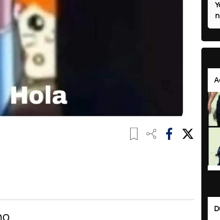
Y
n
A
D