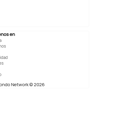
enos en
a
nos
cidad
es
o
ndo Network © 2026