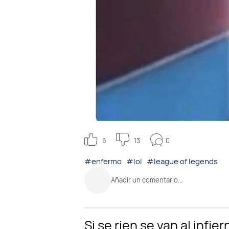
0
5
13
#enfermo
#lol
#league of legends
Añadir un comentario...