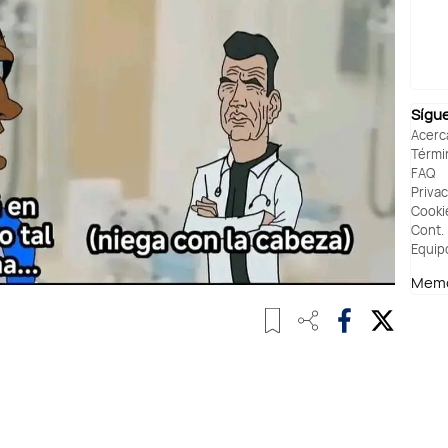
Sígu
Acerc
Térmi
FAQ
Priva
Cooki
Cont.
Equip
Memo