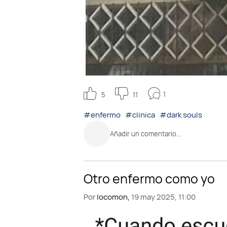
1
5
11
#enfermo
#clinica
#dark souls
Añadir un comentario...
Por
locomon,
19 may 2025, 11:00