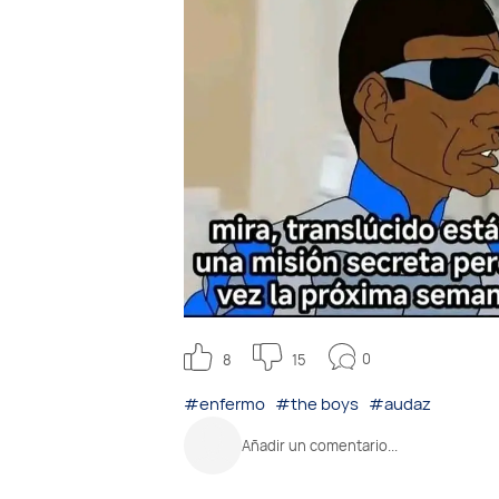
0
8
15
#enfermo
#the boys
#audaz
Añadir un comentario...