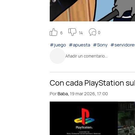
0
6
14
#juego
#apuesta
#Sony
#servidore
Añadir un comentario...
Por
Baba,
19 mar 2026, 17:00