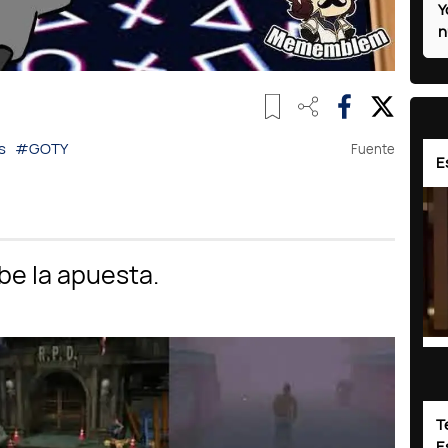
Y
n
s
#GOTY
Fuente
E
T
E