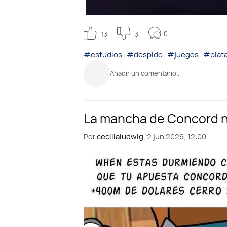
0
13
3
#estudios
#despido
#juegos
#plat
Añadir un comentario...
Por
cecilialudwig,
2 jun 2026, 12:00