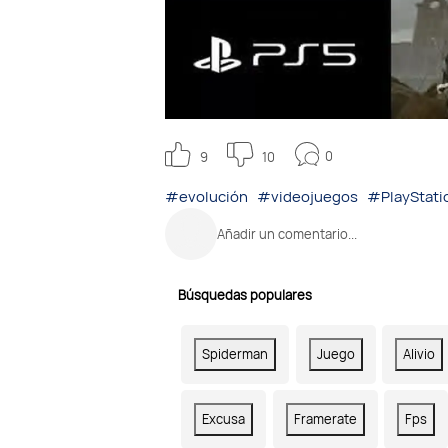
0
9
10
#evolución
#videojuegos
#PlayStati
Añadir un comentario...
Búsquedas populares
Spiderman
Juego
Alivio
Excusa
Framerate
Fps