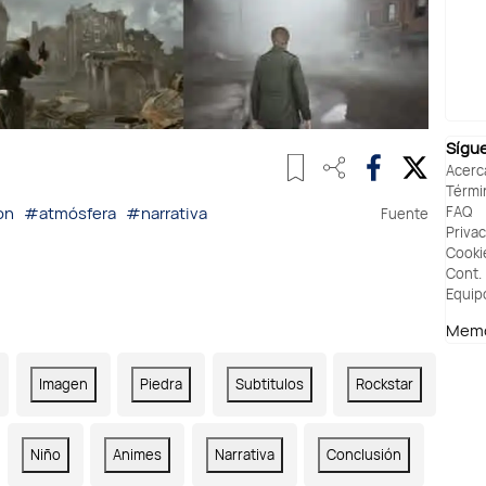
Sígu
Acerc
Térmi
FAQ
on
#atmósfera
#narrativa
Fuente
Priva
Cooki
Cont.
Equip
Memo
Imagen
Piedra
Subtitulos
Rockstar
Niño
Animes
Narrativa
Conclusión