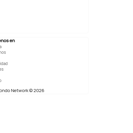
enos en
a
nos
cidad
es
o
ndo Network © 2026