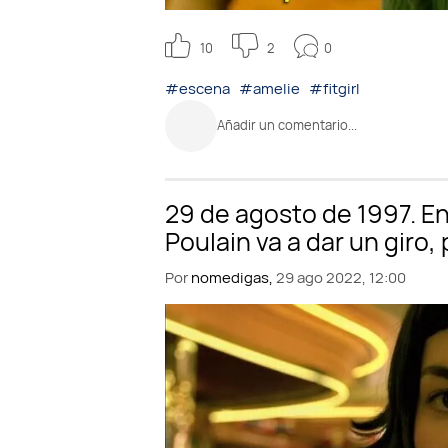
0
10
2
#escena
#amelie
#fitgirl
Añadir un comentario...
Por
nomedigas,
29 ago 2022, 12:00