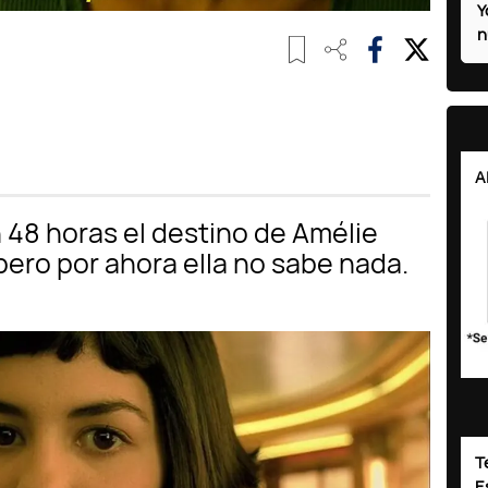
Y
n
A
T
E