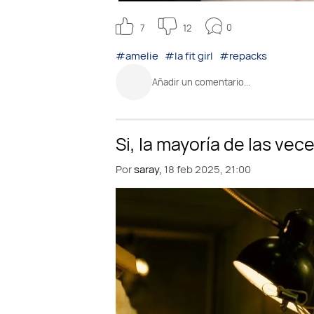
0
7
12
#amelie
#la fit girl
#repacks
Añadir un comentario...
Por
saray,
18 feb 2025, 21:00