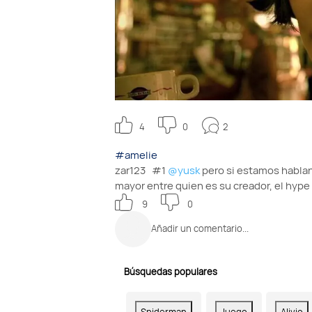
2
4
0
#amelie
zar123
#1
@yusk
pero si estamos hablan
mayor entre quien es su creador, el hype 
9
0
Añadir un comentario...
Búsquedas populares